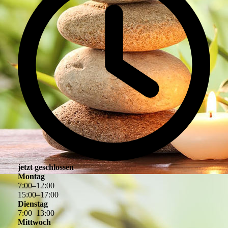
jetzt geschlossen
Montag
7
:
00
–
12
:
00
15
:
00
–
17
:
00
Dienstag
7
:
00
–
13
:
00
Mittwoch