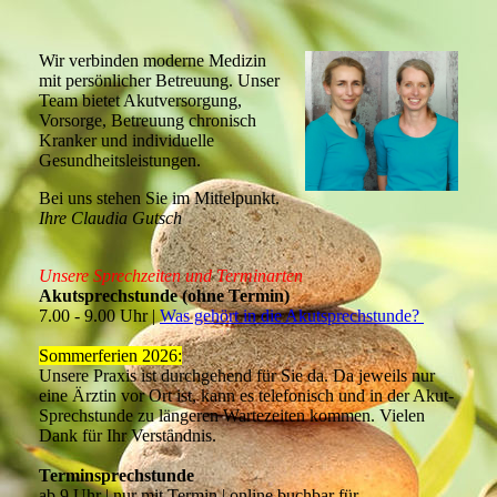
Wir verbinden moderne Medizin
mit persönlicher Betreuung. Unser
Team bietet Akutversorgung,
Vorsorge, Betreuung chronisch
Kranker und individuelle
Gesundheitsleistungen.
Bei uns stehen Sie im Mittelpunkt.
Ihre Claudia Gutsch
Unsere Sprechzeiten und Terminarten
Akutsprechstunde (ohne Termin)
7.00 - 9.00 Uhr |
Was gehört in die Akutsprechstunde?
Sommerferien 2026:
Unsere Praxis ist durchgehend für Sie da. Da jeweils nur
eine Ärztin vor Ort ist, kann es telefonisch und in der Akut-
Sprechstunde zu längeren Wartezeiten kommen. Vielen
Dank für Ihr Verständnis.
Terminsprechstunde
ab 9 Uhr | nur mit Termin | online buchbar für