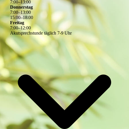
7
:
00
–
13
:
00
Donnerstag
7
:
00
–
13
:
00
15
:
00
–
18
:
00
Freitag
7
:
00
–
12
:
00
Akutsprechstunde täglich 7-9 Uhr