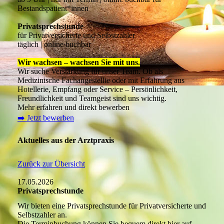
Bestandspatient*innen
Privatsprechstunde
für Privatversicherte und Selbstzahler
täglich | online buchbar
Wir wachsen – wachsen Sie mit uns.
Wir suche Verstärkung für unser Team. Ob als
Medizinische Fachangestellte oder mit Erfahrung aus
Hotellerie, Empfang oder Service – Persönlichkeit,
Freundlichkeit und Teamgeist sind uns wichtig.
Mehr erfahren und direkt bewerben
➡️ Jetzt bewerben
Aktuelles aus der Arztpraxis
Zurück zur Übersicht
17.05.2026
Privatsprechstunde
Wir bieten eine Privatsprechstunde für Privatversicherte und
Selbstzahler an.
Die Terminbuchung können Sie bequem direkt hier auf