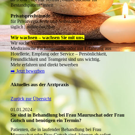
Bestandspatient*innen
Privatsprechstunde
für Privatversicherte und Selbstzahler
täglich | online buchbar
Wir wachsen – wachsen Sie mit uns.
Wir suche Verstärkung für unser Team. Ob als
Medizinische Fachangestellte oder mit Erfahrung aus
Hotellerie, Empfang oder Service – Persönlichkeit,
Freundlichkeit und Teamgeist sind uns wichtig.
Mehr erfahren und direkt bewerben
➡️ Jetzt bewerben
Aktuelles aus der Arztpraxis
Zurück zur Übersicht
01.01.2024
Sie sind in Behandlung bei Frau Mauruschat oder Frau
Gutsch und benötigen ein Termin?
Patienten, die in laufender Behandlung bei Frau
Mauruschat oder Frau Gutsch sind, können ab sofort