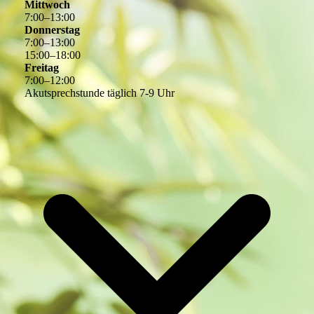
Mittwoch
7
:
00
–
13
:
00
Donnerstag
7
:
00
–
13
:
00
15
:
00
–
18
:
00
Freitag
7
:
00
–
12
:
00
Akutsprechstunde täglich 7-9 Uhr