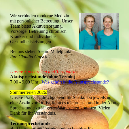
Wir verbinden moderne Medizin
mit persönlicher Betreuung. Unser
Team bietet Akutversorgung,
Vorsorge, Betreuung chronisch
Kranker und individuelle
Gesundheitsleistungen.
Bei uns stehen Sie im Mittelpunkt.
Ihre Claudia Gutsch
Unsere Sprechzeiten und Terminarten
Akutsprechstunde (ohne Termin)
7.00 - 9.00 Uhr |
Was gehört in die Akutsprechstunde?
Sommerferien 2026:
Unsere Praxis ist durchgehend für Sie da. Da jeweils nur
eine Ärztin vor Ort ist, kann es telefonisch und in der Akut-
Sprechstunde zu längeren Wartezeiten kommen. Vielen
Dank für Ihr Verständnis.
Terminsprechstunde
ab 9 Uhr | nur mit Termin | online buchbar für