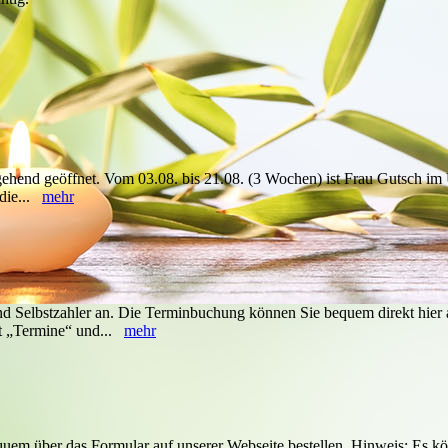
ehend geöffnet. Vom 03.08. bis 21.08. (3 Wochen) ist Frau Gutsch im 
t die...
mehr
 und Selbstzahler an. Die Terminbuchung können Sie bequem direkt hier 
t „Termine“ und...
mehr
uem über das Formular auf unserer Webseite bestellen. Hinweis: Es kö