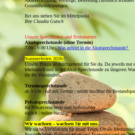
Akutversorgung, Vorsorge, Betreuung chronisch Kranker 
Gesundheitsleistungen.
Bei uns stehen Sie im Mittelpunkt.
Ihre Claudia Gutsch
Unsere Sprechzeiten und Terminarten
Akutsprechstunde (ohne Termin)
7.00 - 9.00 Uhr |
Was gehört in die Akutsprechstunde?
Sommerferien 2026:
Unsere Praxis ist durchgehend für Sie da. Da jeweils nur e
telefonisch und in der Akut-Sprechstunde zu längeren W
für Ihr Verständnis.
Terminsprechstunde
ab 9 Uhr | nur mit Termin | online buchbar für Bestandspa
Privatsprechstunde
für Privatversicherte und Selbstzahler
täglich | online buchbar
Wir wachsen – wachsen Sie mit uns.
Wir suche Verstärkung für unser Team. Ob als Medizinisch
Persönlichkeit, Freundlichkeit und Teamgeist sind uns wic