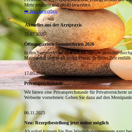
Mehr erfahren und direkt bewerben
➡️ Jetzt bewerben
Aktuelles aus der Arztpraxis
31.07.2026
Öffnungszeiten Sommerferien 2026
In den Sommerferien sind wir für Sie wie gewohnt durchg
Mauruschat vertritt sie in der Praxis. In dieser Zeit entfäll
17.05.2026
Privatsprechstunde
Wir bieten eine Privatsprechstunde für Privatversicherte
Webseite vornehmen: Gehen Sie dazu auf den Menüpunk
06.11.2025
Neu: Rezeptbestellung jetzt online möglich
Ab sofort können Sie Ihre Wiederholungsrezepte ganz beq