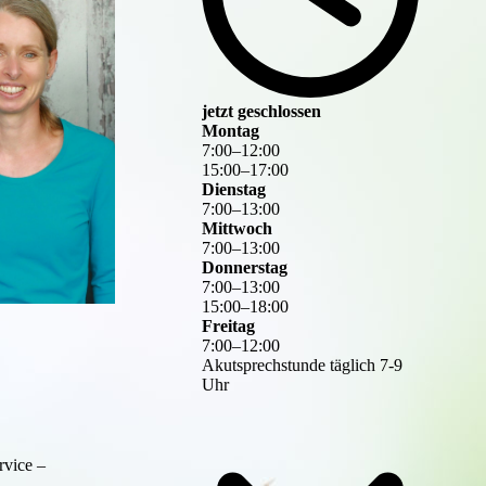
jetzt geschlossen
Montag
7
:
00
–
12
:
00
15
:
00
–
17
:
00
Dienstag
7
:
00
–
13
:
00
Mittwoch
7
:
00
–
13
:
00
Donnerstag
7
:
00
–
13
:
00
15
:
00
–
18
:
00
Freitag
7
:
00
–
12
:
00
Akutsprechstunde täglich 7-9
Uhr
rvice –