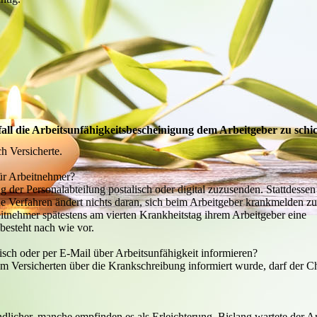
fall die Arbeitsunfähigkeitsbescheinigung dem Arbeitgeber zu schi
ch Versicherte.
ür Arbeitnehmer?
ung der Personalabteilung postalisch oder digital zuzusenden. Stattdesse
e Verfahren ändert nichts daran, sich beim Arbeitgeber krankmelden z
beitnehmer spätestens am vierten Krankheitstag ihrem Arbeitgeber eine
besteht nach wie vor.
sch oder per E-Mail über Arbeitsunfähigkeit informieren?
om Versicherten über die Krankschreibung informiert wurde, darf der C
icher, manche empfinden es als Erleichterung. Bislang wartete der A