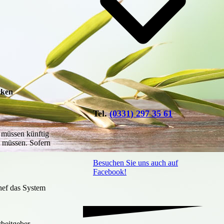
cken
Tel.
(0331) 297 35 61
n müssen künftig
u müssen. Sofern
Besuchen Sie uns auch auf
Facebook!
hef das System
rbeitgeber