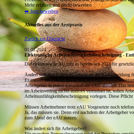
Mehr erfahren und direkt bewerben
➡️ Jetzt bewerben
Aktuelles aus der Arztpraxis
Zurück zur Übersicht
01.01.2024
Elektronische Arbeitsunfähigkeitsbescheinigung - Ent
Die elektronische AU gibt es bereits seit 2023 für gesetzli
Ändert sich durch die eAU etwas an der Krankmeldung f
Es entfällt die Pflicht, die Arbeitsunfähigkeitsbescheinig
Arbeitgeber in jedem Einzelfall die eAU abrufen. Das neu
im Arbeitsvertrag nichts anderes vereinbart ist, sollen Ar
Arbeitsunfähigkeitsbescheinigung vorlegen. Diese Pflicht 
Müssen Arbeitnehmer trotz eAU Vorgesetzte noch telefoni
Ja, das müssen sie. Denn erst nachdem der Arbeitgeber v
zum Abruf der eAU nutzen.
Was ändert sich für Arbeitgeber?
Für manchen Personalmanager wird das Prozedere umständl