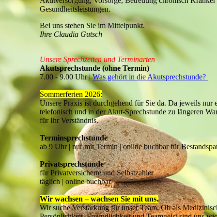
Akutversorgung, Vorsorge, Betreuung chronisch Kranker 
Gesundheitsleistungen.
Bei uns stehen Sie im Mittelpunkt.
Ihre Claudia Gutsch
Unsere Sprechzeiten und Terminarten
Akutsprechstunde (ohne Termin)
7.00 - 9.00 Uhr |
Was gehört in die Akutsprechstunde?
Sommerferien 2026:
Unsere Praxis ist durchgehend für Sie da. Da jeweils nur e
telefonisch und in der Akut-Sprechstunde zu längeren W
für Ihr Verständnis.
Terminsprechstunde
ab 9 Uhr | nur mit Termin | online buchbar für Bestandspa
Privatsprechstunde
für Privatversicherte und Selbstzahler
täglich | online buchbar
Wir wachsen – wachsen Sie mit uns.
Wir suche Verstärkung für unser Team. Ob als Medizinisch
Persönlichkeit, Freundlichkeit und Teamgeist sind uns wic