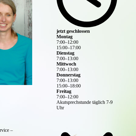
jetzt geschlossen
Montag
7
:
00
–
12
:
00
15
:
00
–
17
:
00
Dienstag
7
:
00
–
13
:
00
Mittwoch
7
:
00
–
13
:
00
Donnerstag
7
:
00
–
13
:
00
15
:
00
–
18
:
00
Freitag
7
:
00
–
12
:
00
Akutsprechstunde täglich 7-9
Uhr
rvice –