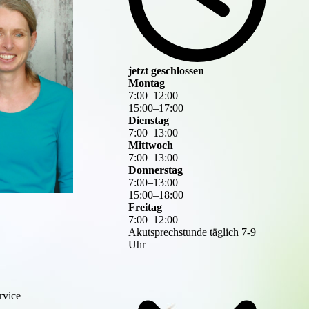
jetzt geschlossen
Montag
7
:
00
–
12
:
00
15
:
00
–
17
:
00
Dienstag
7
:
00
–
13
:
00
Mittwoch
7
:
00
–
13
:
00
Donnerstag
7
:
00
–
13
:
00
15
:
00
–
18
:
00
Freitag
7
:
00
–
12
:
00
Akutsprechstunde täglich 7-9
Uhr
rvice –