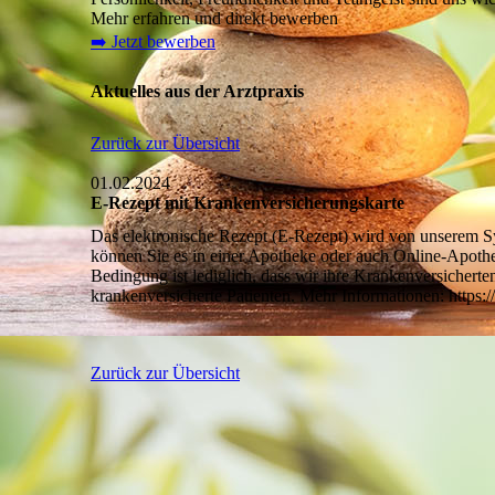
Mehr erfahren und direkt bewerben
➡️ Jetzt bewerben
Aktuelles aus der Arztpraxis
Zurück zur Übersicht
01.02.2024
E-Rezept mit Krankenversicherungskarte
Das elektronische Rezept (E-Rezept) wird von unserem S
können Sie es in einer Apotheke oder auch Online-Apotheke
Bedingung ist lediglich, dass wir ihre Krankenversicherten
krankenversicherte Patienten. Mehr Informationen: https:
Zurück zur Übersicht