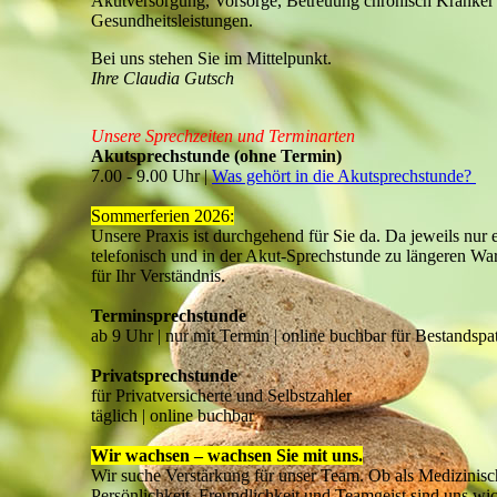
Akutversorgung, Vorsorge, Betreuung chronisch Kranker 
Gesundheitsleistungen.
Bei uns stehen Sie im Mittelpunkt.
Ihre Claudia Gutsch
Unsere Sprechzeiten und Terminarten
Akutsprechstunde (ohne Termin)
7.00 - 9.00 Uhr |
Was gehört in die Akutsprechstunde?
Sommerferien 2026:
Unsere Praxis ist durchgehend für Sie da. Da jeweils nur e
telefonisch und in der Akut-Sprechstunde zu längeren W
für Ihr Verständnis.
Terminsprechstunde
ab 9 Uhr | nur mit Termin | online buchbar für Bestandspa
Privatsprechstunde
für Privatversicherte und Selbstzahler
täglich | online buchbar
Wir wachsen – wachsen Sie mit uns.
Wir suche Verstärkung für unser Team. Ob als Medizinisch
Persönlichkeit, Freundlichkeit und Teamgeist sind uns wic