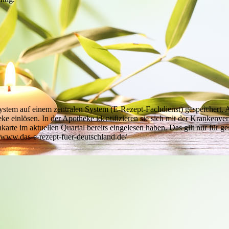
ystem auf einem zentralen System (E-Rezept-Fachdienst) gespeichert. 
 einlösen. In der Apotheke identifizieren sie sich mit der Krankenver
karte im aktuellen Quartal bereits eingelesen haben. Das gilt nur für ge
//www.das-e-rezept-fuer-deutschland.de/